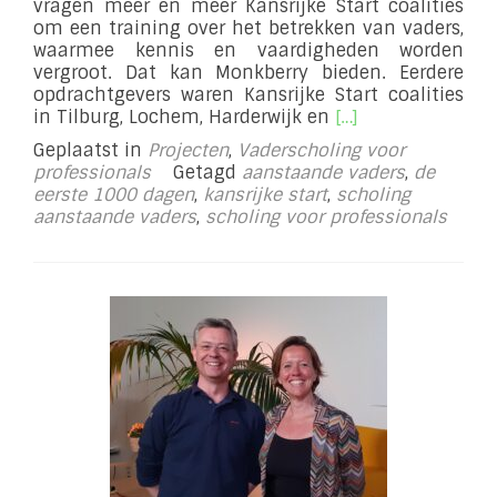
vragen meer en meer Kansrijke Start coalities
om een training over het betrekken van vaders,
waarmee kennis en vaardigheden worden
vergroot. Dat kan Monkberry bieden. Eerdere
opdrachtgevers waren Kansrijke Start coalities
Lees
in Tilburg, Lochem, Harderwijk en
[…]
meer
Geplaatst in
Projecten
,
Vaderscholing voor
overTrainingen
professionals
Getagd
aanstaande vaders
,
de
voor
eerste 1000 dagen
,
kansrijke start
,
scholing
professionals
aanstaande vaders
,
scholing voor professionals