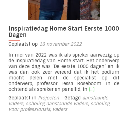
Inspiratiedag Home Start Eerste 1000
Dagen
Geplaatst op
18 november 2022
In mei van 2022 was ik als spreker aanwezig op
de Inspiratiedag van Home Start. Het onderwerp
van deze dag was ‘De eerste 1000 dagen’ en ik
was dan ook zeer vereerd dat ik het podium
mocht delen met de specialist op dit
onderwerp, professor Tessa Roseboom. In de
Lees
ochtend als spreker en panellid, in
[…]
meer
Geplaatst in
Projecten
Getagd
aanstaande
overInspiratieda
vaders
,
scholing aanstaande vaders
,
scholing
Home
voor professionals
,
vaders
Start
Eerste
1000