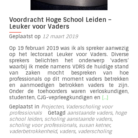
Voordracht Hoge School Leiden –
Leuker voor Vaders
Geplaatst op
12 maart 2019
Op 19 februari 2019 was ik als spreker aanwezig
op het lectoraat Leuker voor Vaders. Diverse
sprekers belichten het onderwerp ‘vaders’
waarbij ik mede namens VDRS de huidige stand
van zaken mocht bespreken van hoe
professionals op dit moment vaders betrekken
en aanmoedigen betrokken vaders te zijn.
Onder de toehoorders waren verloskundigen,
Lees
studenten, CJG-veprleegkundigen en
[…]
meer
Geplaatst in
Projecten
,
Vaderscholing voor
overVoordrach
professionals
Getagd
aanstaande vaders
,
hoge
Hoge
school leiden
,
scholing aanstaande vaders
,
School
scholing voor professionals
,
susan ketner
,
Leiden
vaderbetrokkenheid
,
vaders
,
vaderscholing
–