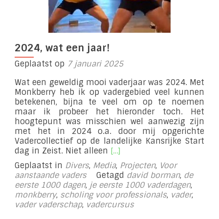
2024, wat een jaar!
Geplaatst op
7 januari 2025
Wat een geweldig mooi vaderjaar was 2024. Met
Monkberry heb ik op vadergebied veel kunnen
betekenen, bijna te veel om op te noemen
maar ik probeer het hieronder toch. Het
hoogtepunt was misschien wel aanwezig zijn
met het in 2024 o.a. door mij opgerichte
Vadercollectief op de landelijke Kansrijke Start
Lees
dag in Zeist. Niet alleen
[…]
meer
Geplaatst in
Divers
,
Media
,
Projecten
,
Voor
over2024,
aanstaande vaders
Getagd
david borman
,
de
wat
eerste 1000 dagen
,
je eerste 1000 vaderdagen
,
een
monkberry
,
scholing voor professionals
,
vader
,
jaar!
vader vaderschap
,
vadercursus