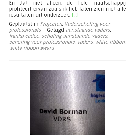
En dat niet alleen, de hele maatschappij
profiteert ervan zoals ik heb laten zien met alle
Lees
resultaten uit onderzoek.
[…]
meer
Geplaatst in
Projecten
,
Vaderscholing voor
overWhite
professionals
Getagd
aanstaande vaders
,
Ribbon
franka cadee
,
scholing aanstaande vaders
,
Lezing
scholing voor professionals
,
vaders
,
white ribbon
,
white ribbon award