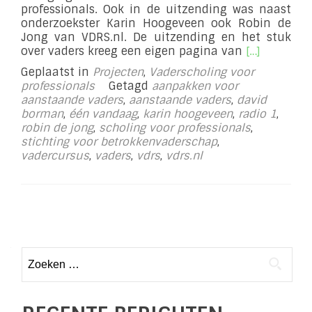
professionals. Ook in de uitzending was naast
onderzoekster Karin Hoogeveen ook Robin de
Jong van VDRS.nl. De uitzending en het stuk
Lees
over vaders kreeg een eigen pagina van
[…]
meer
Geplaatst in
Projecten
,
Vaderscholing voor
overRadio1:
professionals
Getagd
aanpakken voor
Eén
aanstaande vaders
,
aanstaande vaders
,
david
Vandaag
borman
,
één vandaag
,
karin hoogeveen
,
radio 1
,
robin de jong
,
scholing voor professionals
,
stichting voor betrokkenvaderschap
,
vadercursus
,
vaders
,
vdrs
,
vdrs.nl
Posts
navigation
Zoeken
naar: