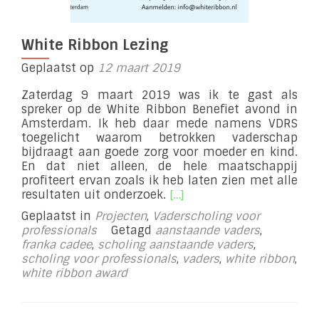
White Ribbon Lezing
Geplaatst op
12 maart 2019
Zaterdag 9 maart 2019 was ik te gast als
spreker op de White Ribbon Benefiet avond in
Amsterdam. Ik heb daar mede namens VDRS
toegelicht waarom betrokken vaderschap
bijdraagt aan goede zorg voor moeder en kind.
En dat niet alleen, de hele maatschappij
profiteert ervan zoals ik heb laten zien met alle
Lees
resultaten uit onderzoek.
[…]
meer
Geplaatst in
Projecten
,
Vaderscholing voor
overWhite
professionals
Getagd
aanstaande vaders
,
Ribbon
franka cadee
,
scholing aanstaande vaders
,
Lezing
scholing voor professionals
,
vaders
,
white ribbon
,
white ribbon award