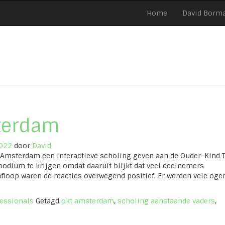
Home
David Borm
terdam
022
door
David
n Amsterdam een interactieve scholing geven aan de Ouder-Kind
odium te krijgen omdat daaruit blijkt dat veel deelnemers
afloop waren de reacties overwegend positief. Er werden vele oge
fessionals
Getagd
okt amsterdam
,
scholing aanstaande vaders
,