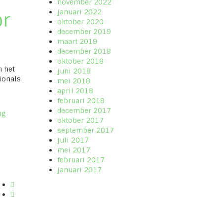
november 2022
januari 2022
or
oktober 2020
december 2019
maart 2019
december 2018
oktober 2018
n het
juni 2018
ionals
mei 2018
april 2018
februari 2018
december 2017
ng
oktober 2017
september 2017
juli 2017
mei 2017
februari 2017
januari 2017
Go
to
Go
Twitter
to
Linkedin