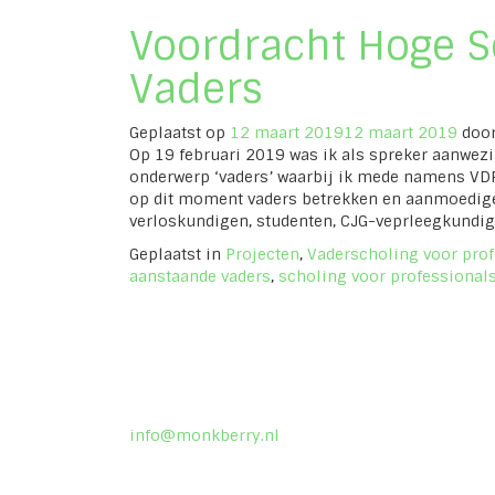
Amsterdam
Voordracht Hoge S
Vaders
Geplaatst op
12 maart 2019
12 maart 2019
doo
Op 19 februari 2019 was ik als spreker aanwezig
onderwerp ‘vaders’ waarbij ik mede namens VD
op dit moment vaders betrekken en aanmoedigen
verloskundigen, studenten, CJG-veprleegkundi
Geplaatst in
Projecten
,
Vaderscholing voor pro
aanstaande vaders
,
scholing voor professional
Posts
navigation
info@monkberry.nl