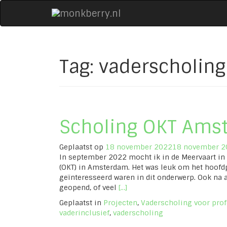
Naar
de
inhoud
springen
Tag:
vaderscholing
Scholing OKT Ams
Geplaatst op
18 november 2022
18 november 2
In september 2022 mocht ik in de Meervaart i
(OKT) in Amsterdam. Het was leuk om het hoofdp
geïnteresseerd waren in dit onderwerp. Ook na 
Lees
geopend, of veel
[…]
meer
Geplaatst in
Projecten
,
Vaderscholing voor pro
overScholing
vaderinclusief
,
vaderscholing
OKT