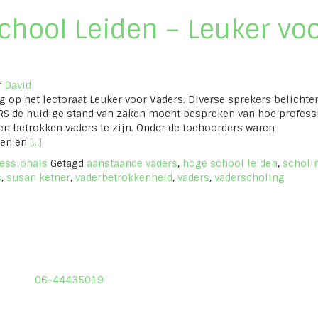
chool Leiden – Leuker vo
r
David
 op het lectoraat Leuker voor Vaders. Diverse sprekers belichte
RS de huidige stand van zaken mocht bespreken van hoe profess
 betrokken vaders te zijn. Onder de toehoorders waren
Lees
gen en
[…]
meer
fessionals
Getagd
aanstaande vaders
,
hoge school leiden
,
scholi
overVoordracht
s
,
susan ketner
,
vaderbetrokkenheid
,
vaders
,
vaderscholing
Hoge
School
Leiden
–
Leuker
voor
Vaders
06-44435019