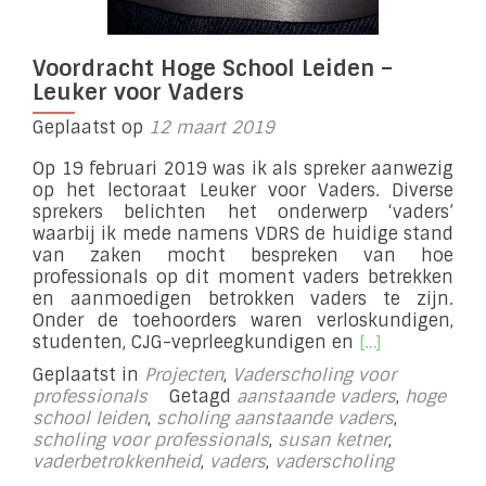
Voordracht Hoge School Leiden –
Leuker voor Vaders
Geplaatst op
12 maart 2019
Op 19 februari 2019 was ik als spreker aanwezig
op het lectoraat Leuker voor Vaders. Diverse
sprekers belichten het onderwerp ‘vaders’
waarbij ik mede namens VDRS de huidige stand
van zaken mocht bespreken van hoe
professionals op dit moment vaders betrekken
en aanmoedigen betrokken vaders te zijn.
Onder de toehoorders waren verloskundigen,
Lees
studenten, CJG-veprleegkundigen en
[…]
meer
Geplaatst in
Projecten
,
Vaderscholing voor
overVoordrach
professionals
Getagd
aanstaande vaders
,
hoge
Hoge
school leiden
,
scholing aanstaande vaders
,
School
scholing voor professionals
,
susan ketner
,
Leiden
vaderbetrokkenheid
,
vaders
,
vaderscholing
–