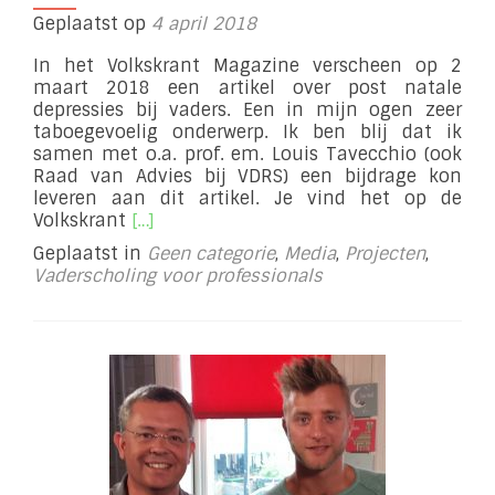
Geplaatst op
4 april 2018
In het Volkskrant Magazine verscheen op 2
maart 2018 een artikel over post natale
depressies bij vaders. Een in mijn ogen zeer
taboegevoelig onderwerp. Ik ben blij dat ik
samen met o.a. prof. em. Louis Tavecchio (ook
Raad van Advies bij VDRS) een bijdrage kon
leveren aan dit artikel. Je vind het op de
Lees
Volkskrant
[…]
meer
Geplaatst in
Geen categorie
,
Media
,
Projecten
,
overArtikel
Vaderscholing voor professionals
Volkskrant
Magazine
maart
2018