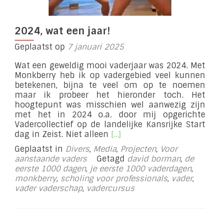
2024, wat een jaar!
Geplaatst op
7 januari 2025
Wat een geweldig mooi vaderjaar was 2024. Met
Monkberry heb ik op vadergebied veel kunnen
betekenen, bijna te veel om op te noemen
maar ik probeer het hieronder toch. Het
hoogtepunt was misschien wel aanwezig zijn
met het in 2024 o.a. door mij opgerichte
Vadercollectief op de landelijke Kansrijke Start
Lees
dag in Zeist. Niet alleen
[…]
meer
Geplaatst in
Divers
,
Media
,
Projecten
,
Voor
over2024,
aanstaande vaders
Getagd
david borman
,
de
wat
eerste 1000 dagen
,
je eerste 1000 vaderdagen
,
een
monkberry
,
scholing voor professionals
,
vader
,
jaar!
vader vaderschap
,
vadercursus