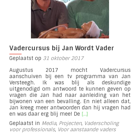
Vadercursus bij Jan Wordt Vader
Geplaatst op
31 oktober 2017
Augustus 2017 mocht Vadercursus
aanschuiven bij een tv programma van Jan
Versteegh. Ik was blij als deskundige
uitgenodigd om antwoord te kunnen geven op
vragen die Jan had naar aanleiding van het
bijwonen van een bevalling. En niet alleen dat,
Jan kreeg meer antwoorden dan hij vragen had
Lees
en was daar erg blij mee! De
[…]
meer
Geplaatst in
Media
,
Projecten
,
Vaderscholing
overVadercursus
voor professionals
,
Voor aanstaande vaders
bij
Jan