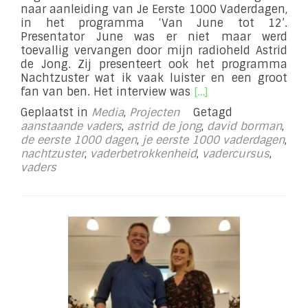
naar aanleiding van Je Eerste 1000 Vaderdagen,
in het programma ‘Van June tot 12’.
Presentator June was er niet maar werd
toevallig vervangen door mijn radioheld Astrid
de Jong. Zij presenteert ook het programma
Nachtzuster wat ik vaak luister en een groot
Lees
fan van ben. Het interview was
[…]
meer
Geplaatst in
Media
,
Projecten
Getagd
overBij
aanstaande vaders
,
astrid de jong
,
david borman
,
Astrid
de eerste 1000 dagen
,
je eerste 1000 vaderdagen
,
de
nachtzuster
,
vaderbetrokkenheid
,
vadercursus
,
Jong
vaders
op
NH
Radio