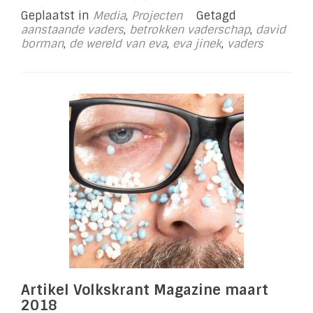
meer
Geplaatst in
Media
,
Projecten
Getagd
overBij
aanstaande vaders
,
betrokken vaderschap
,
david
Eva
borman
,
de wereld van eva
,
eva jinek
,
vaders
Jinek
Artikel Volkskrant Magazine maart
2018