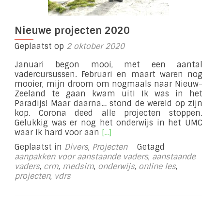
Nieuwe projecten 2020
Geplaatst op
2 oktober 2020
Januari begon mooi, met een aantal
vadercursussen. Februari en maart waren nog
mooier, mijn droom om nogmaals naar Nieuw-
Zeeland te gaan kwam uit! Ik was in het
Paradijs! Maar daarna… stond de wereld op zijn
kop. Corona deed alle projecten stoppen.
Gelukkig was er nog het onderwijs in het UMC
Lees
waar ik hard voor aan
[…]
meer
Geplaatst in
Divers
,
Projecten
Getagd
overNieuwe
aanpakken voor aanstaande vaders
,
aanstaande
projecten
vaders
,
crm
,
medsim
,
onderwijs
,
online les
,
2020
projecten
,
vdrs