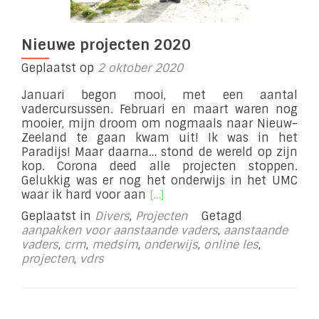
Nieuwe projecten 2020
Geplaatst op
2 oktober 2020
Januari begon mooi, met een aantal
vadercursussen. Februari en maart waren nog
mooier, mijn droom om nogmaals naar Nieuw-
Zeeland te gaan kwam uit! Ik was in het
Paradijs! Maar daarna… stond de wereld op zijn
kop. Corona deed alle projecten stoppen.
Gelukkig was er nog het onderwijs in het UMC
Lees
waar ik hard voor aan
[…]
meer
Geplaatst in
Divers
,
Projecten
Getagd
overNieuwe
aanpakken voor aanstaande vaders
,
aanstaande
projecten
vaders
,
crm
,
medsim
,
onderwijs
,
online les
,
2020
projecten
,
vdrs