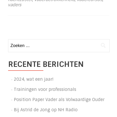
Jong
vaders
op
NH
Radio
Posts
navigation
Zoeken
naar:
RECENTE BERICHTEN
2024, wat een jaar!
Trainingen voor professionals
Position Paper Vader als Volwaardige Ouder
Bij Astrid de Jong op NH Radio