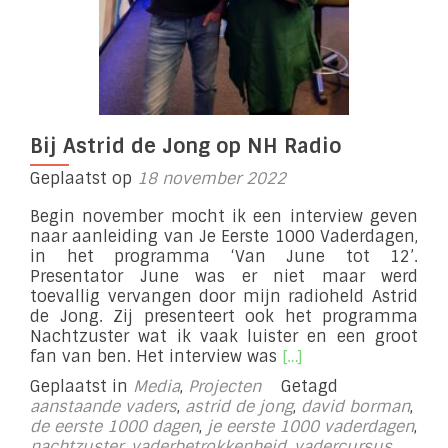
Bij Astrid de Jong op NH Radio
Geplaatst op
18 november 2022
Begin november mocht ik een interview geven
naar aanleiding van Je Eerste 1000 Vaderdagen,
in het programma ‘Van June tot 12’.
Presentator June was er niet maar werd
toevallig vervangen door mijn radioheld Astrid
de Jong. Zij presenteert ook het programma
Nachtzuster wat ik vaak luister en een groot
Lees
fan van ben. Het interview was
[…]
meer
Geplaatst in
Media
,
Projecten
Getagd
overBij
aanstaande vaders
,
astrid de jong
,
david borman
,
Astrid
de eerste 1000 dagen
,
je eerste 1000 vaderdagen
,
de
nachtzuster
,
vaderbetrokkenheid
,
vadercursus
,