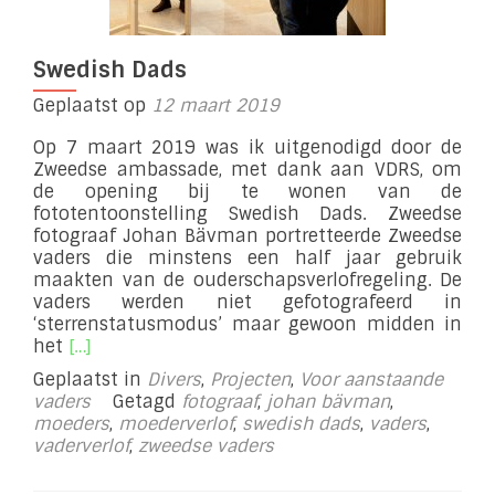
Swedish Dads
Geplaatst op
12 maart 2019
Op 7 maart 2019 was ik uitgenodigd door de
Zweedse ambassade, met dank aan VDRS, om
de opening bij te wonen van de
fototentoonstelling Swedish Dads. Zweedse
fotograaf Johan Bävman portretteerde Zweedse
vaders die minstens een half jaar gebruik
maakten van de ouderschapsverlofregeling. De
vaders werden niet gefotografeerd in
‘sterrenstatusmodus’ maar gewoon midden in
Lees
het
[…]
meer
Geplaatst in
Divers
,
Projecten
,
Voor aanstaande
overSwedish
vaders
Getagd
fotograaf
,
johan bävman
,
Dads
moeders
,
moederverlof
,
swedish dads
,
vaders
,
vaderverlof
,
zweedse vaders