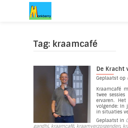
Tag:
kraamcafé
De Kracht 
Geplaatst op
Kraamcafé m
twee sessies
ervaren. Het
volgende: In 
in situaties 
Geplaatst in
gandhi
,
kraamcafé
,
kraamverzorgenden
,
kr