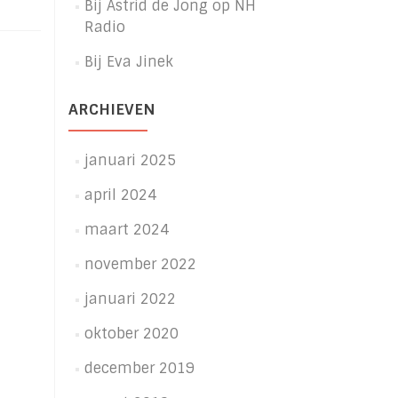
cht
Bij Astrid de Jong op NH
n
Radio
eak
Bij Eva Jinek
aamcafé
i
ARCHIEVEN
18
januari 2025
april 2024
maart 2024
november 2022
januari 2022
oktober 2020
december 2019