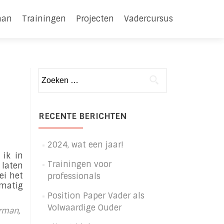
man
Trainingen
Projecten
Vadercursus
Zoeken
naar:
RECENTE BERICHTEN
2024, wat een jaar!
ik in
Trainingen voor
 laten
ei het
professionals
lmatig
s
Position Paper Vader als
er
Volwaardige Ouder
orman
,
rDe