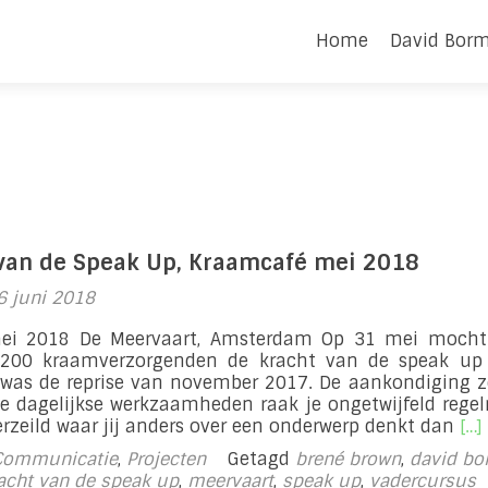
Naar
de
Home
David Bor
inhoud
springen
van de Speak Up, Kraamcafé mei 2018
6 juni 2018
ei 2018 De Meervaart, Amsterdam Op 31 mei mocht 
 200 kraamverzorgenden de kracht van de speak up
 was de reprise van november 2017. De aankondiging z
je dagelijkse werkzaamheden raak je ongetwijfeld rege
Lee
verzeild waar jij anders over een onderwerp denkt dan
[…]
me
Communicatie
,
Projecten
Getagd
brené brown
,
david b
ove
acht van de speak up
,
meervaart
,
speak up
,
vadercursus