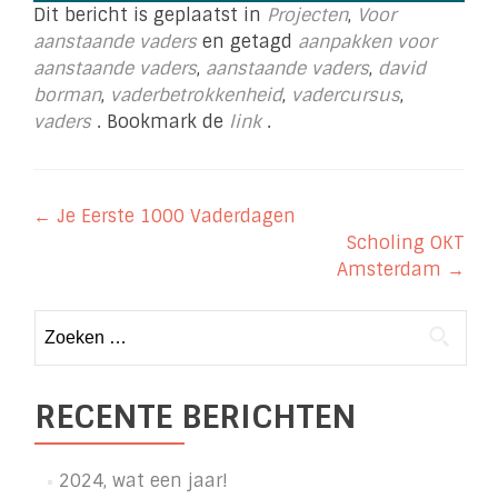
Dit bericht is geplaatst in
Projecten
,
Voor
aanstaande vaders
en getagd
aanpakken voor
aanstaande vaders
,
aanstaande vaders
,
david
borman
,
vaderbetrokkenheid
,
vadercursus
,
vaders
. Bookmark de
link
.
Berichtnavigatie
←
Je Eerste 1000 Vaderdagen
Scholing OKT
Amsterdam
→
Zoeken
naar:
RECENTE BERICHTEN
2024, wat een jaar!