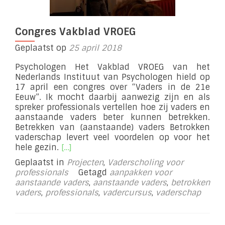
Congres Vakblad VROEG
Geplaatst op
25 april 2018
Psychologen Het Vakblad VROEG van het
Nederlands Instituut van Psychologen hield op
17 april een congres over “Vaders in de 21e
Eeuw”. Ik mocht daarbij aanwezig zijn en als
spreker professionals vertellen hoe zij vaders en
aanstaande vaders beter kunnen betrekken.
Betrekken van (aanstaande) vaders Betrokken
vaderschap levert veel voordelen op voor het
Lees
hele gezin.
[…]
meer
Geplaatst in
Projecten
,
Vaderscholing voor
overCongres
professionals
Getagd
aanpakken voor
Vakblad
aanstaande vaders
,
aanstaande vaders
,
betrokken
VROEG
vaders
,
professionals
,
vadercursus
,
vaderschap