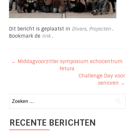
Dit bericht is geplaatst in
Divers
,
Projecten
.
Bookmark de
link
.
Berichtnavigatie
←
Middagvoorzitter symposium echocentrum
Fetura
Challenge Day voor
senioren
→
Zoeken
naar:
RECENTE BERICHTEN