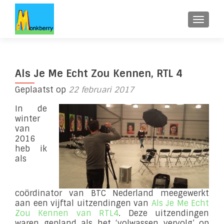
WISSE
Als Je Me Echt Zou Kennen, RTL 4
Geplaatst op
22 februari 2017
In de
winter
van
2016
heb ik
als
coördinator van BTC Nederland meegewerkt
aan een vijftal uitzendingen van
Als Je Me Echt
Zou Kennen van RTL4
. Deze uitzendingen
waren gepland als het ‘volwassen vervolg’ op