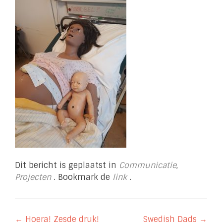
Dit bericht is geplaatst in
Communicatie
,
Projecten
. Bookmark de
link
.
Berichtnavigatie
←
Hoera! Zesde druk!
Swedish Dads
→